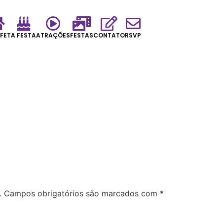
FET
A FESTA
ATRAÇÕES
FESTAS
CONTATO
RSVP
.
Campos obrigatórios são marcados com
*