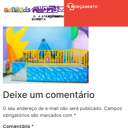
ORÇAMENTO
O
A
ATRAÇÕES
FESTAS
CONTATO
RSVP
BUFFET
FESTA
Deixe um comentário
O seu endereço de e-mail não será publicado.
Campos
obrigatórios são marcados com
*
Comentário
*