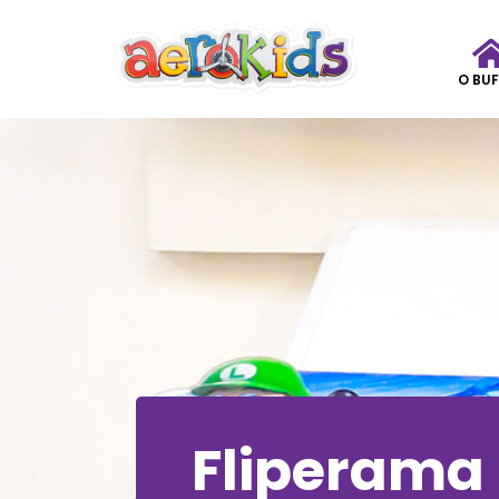
O BUF
Fliperama