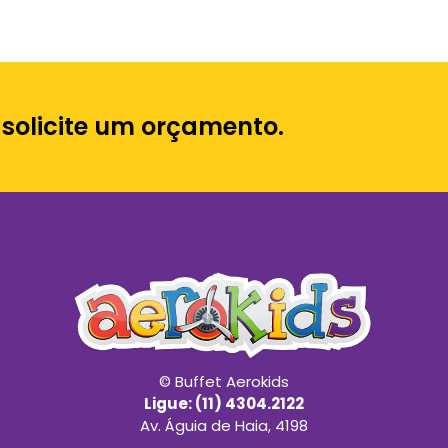
 solicite um orçamento.
© Buffet Aerokids
Ligue: (11) 4304.2122
Av. Águia de Haia, 4198