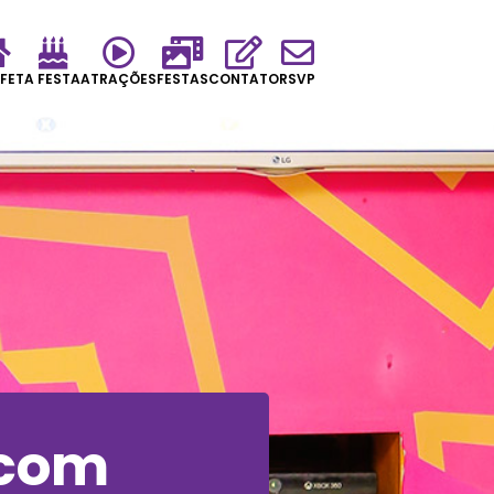
FET
A FESTA
ATRAÇÕES
FESTAS
CONTATO
RSVP
 com