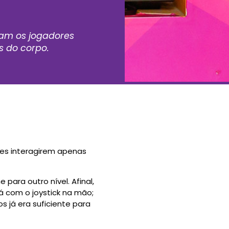
itam os jogadores
s do corpo.
res interagirem apenas
para outro nível. Afinal,
á com o joystick na mão;
os já era suficiente para