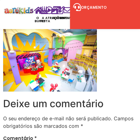
ORÇAMENTO
O
A
ATRAÇÕES
FESTAS
CONTATO
RSVP
BUFFET
FESTA
Deixe um comentário
O seu endereço de e-mail não será publicado.
Campos
obrigatórios são marcados com
*
Comentário
*