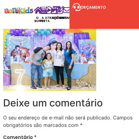
ORÇAMENTO
O
A
ATRAÇÕES
FESTAS
CONTATO
RSVP
BUFFET
FESTA
Deixe um comentário
O seu endereço de e-mail não será publicado.
Campos
obrigatórios são marcados com
*
Comentário
*