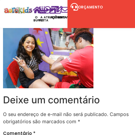
ORÇAMENTO
O
A
ATRAÇÕES
FESTAS
CONTATO
RSVP
BUFFET
FESTA
Deixe um comentário
O seu endereço de e-mail não será publicado.
Campos
obrigatórios são marcados com
*
Comentário
*