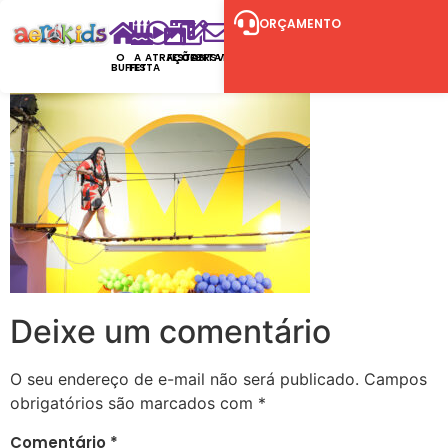
ORÇAMENTO
O
A
ATRAÇÕES
FESTAS
CONTATO
RSVP
BUFFET
FESTA
Deixe um comentário
O seu endereço de e-mail não será publicado.
Campos
obrigatórios são marcados com
*
Comentário
*