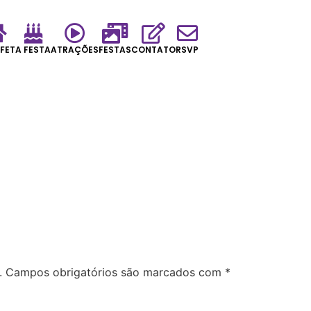
FET
A FESTA
ATRAÇÕES
FESTAS
CONTATO
RSVP
.
Campos obrigatórios são marcados com
*