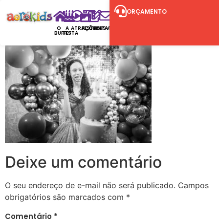
ORÇAMENTO
O
A
ATRAÇÕES
FESTAS
CONTATO
RSVP
BUFFET
FESTA
Deixe um comentário
O seu endereço de e-mail não será publicado.
Campos
obrigatórios são marcados com
*
Comentário
*