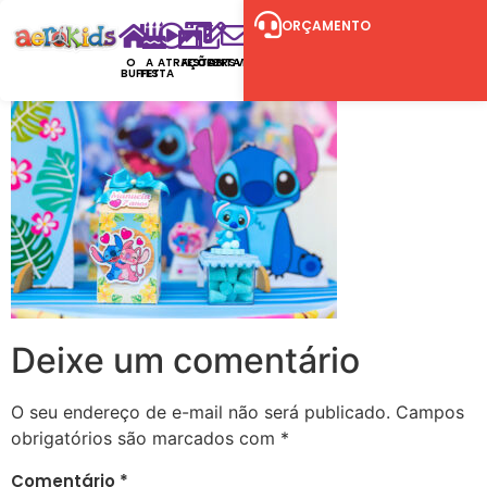
ORÇAMENTO
O
A
ATRAÇÕES
FESTAS
CONTATO
RSVP
BUFFET
FESTA
Deixe um comentário
O seu endereço de e-mail não será publicado.
Campos
obrigatórios são marcados com
*
Comentário
*