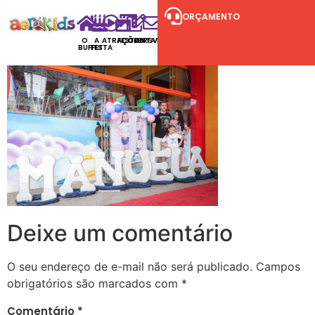
ORÇAMENTO
O
A
ATRAÇÕES
FESTAS
CONTATO
RSVP
BUFFET
FESTA
Deixe um comentário
O seu endereço de e-mail não será publicado.
Campos
obrigatórios são marcados com
*
Comentário
*