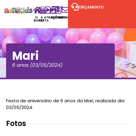
ORÇAMENTO
O
A
ATRAÇÕES
FESTAS
CONTATO
RSVP
BUFFET
FESTA
Mari
6 anos (03/05/2024)
Festa de aniversário de 6 anos da Mari, realizada dia
03/05/2024.
Fotos