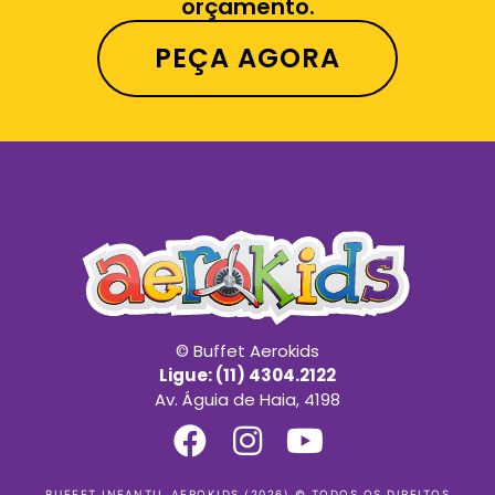
orçamento.
PEÇA AGORA
© Buffet Aerokids
Ligue: (11) 4304.2122
Av. Águia de Haia, 4198
BUFFET INFANTIL AEROKIDS (2026) © TODOS OS DIREITOS