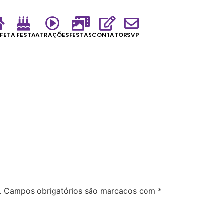
FET
A FESTA
ATRAÇÕES
FESTAS
CONTATO
RSVP
.
Campos obrigatórios são marcados com
*