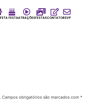
FET
A FESTA
ATRAÇÕES
FESTAS
CONTATO
RSVP
.
Campos obrigatórios são marcados com
*