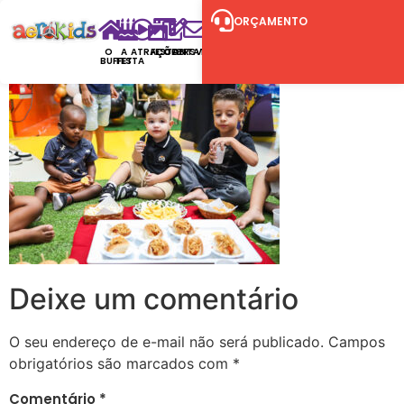
ORÇAMENTO
O
A
ATRAÇÕES
FESTAS
CONTATO
RSVP
BUFFET
FESTA
Deixe um comentário
O seu endereço de e-mail não será publicado.
Campos
obrigatórios são marcados com
*
Comentário
*