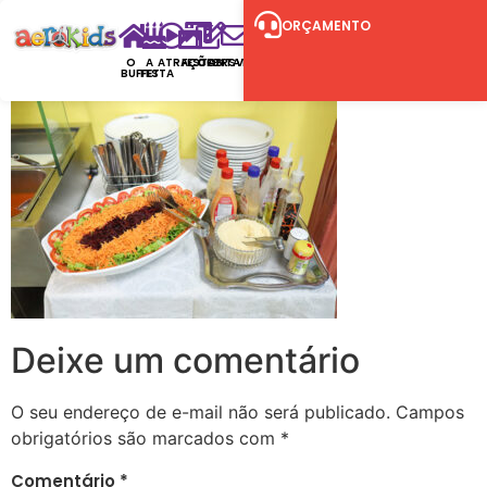
ORÇAMENTO
O
A
ATRAÇÕES
FESTAS
CONTATO
RSVP
BUFFET
FESTA
Deixe um comentário
O seu endereço de e-mail não será publicado.
Campos
obrigatórios são marcados com
*
Comentário
*