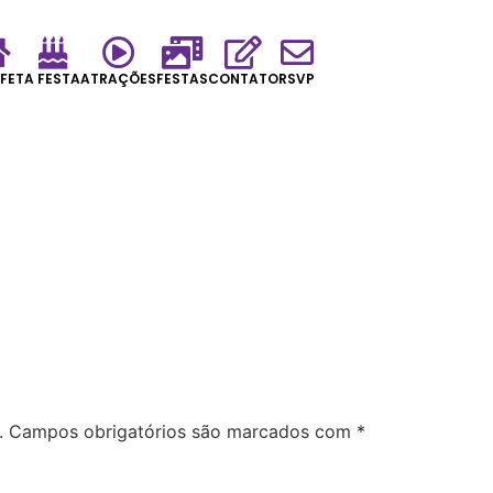
FET
A FESTA
ATRAÇÕES
FESTAS
CONTATO
RSVP
.
Campos obrigatórios são marcados com
*