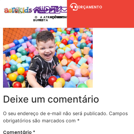
ORÇAMENTO
O
A
ATRAÇÕES
FESTAS
CONTATO
RSVP
BUFFET
FESTA
Deixe um comentário
O seu endereço de e-mail não será publicado.
Campos
obrigatórios são marcados com
*
Comentário
*